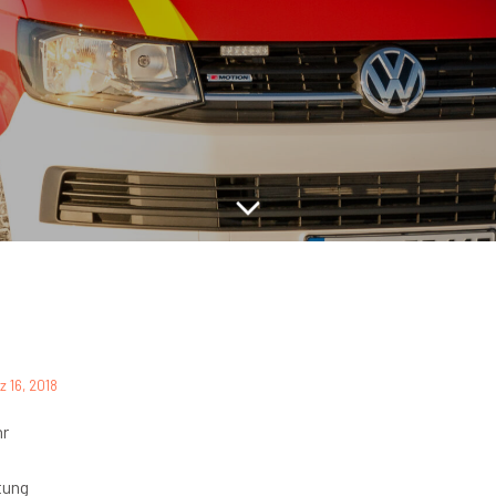
z 16, 2018
hr
tung