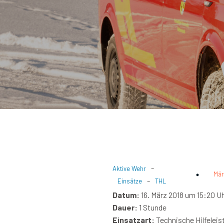
-
Aktive Wehr
Mär
-
Einsätze
THL
Datum:
16. März 2018 um 15:20 U
Dauer:
1 Stunde
Einsatzart:
Technische Hilfeleis