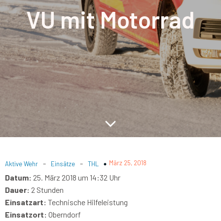
VU mit Motorrad
-
-
März 25, 2018
Aktive Wehr
Einsätze
THL
Datum:
25. März 2018 um 14:32 Uhr
Dauer:
2 Stunden
Einsatzart:
Technische Hilfeleistung
Einsatzort:
Oberndorf