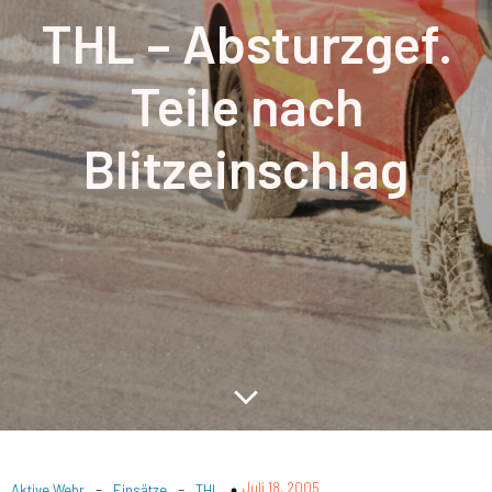
THL – Absturzgef.
Teile nach
Blitzeinschlag
-
-
Juli 18, 2005
Aktive Wehr
Einsätze
THL