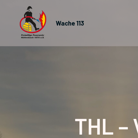
Wache 113
THL –