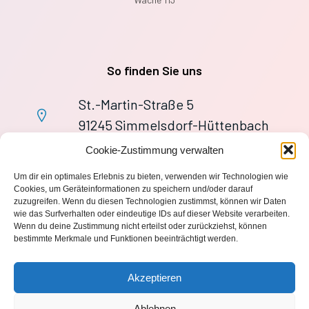
So finden Sie uns
St.-Martin-Straße 5
91245 Simmelsdorf-Hüttenbach
+49 9155 9279727
Cookie-Zustimmung verwalten
Im Notfall: 112
Um dir ein optimales Erlebnis zu bieten, verwenden wir Technologien wie
wache113@ff-huettenbach.de
Cookies, um Geräteinformationen zu speichern und/oder darauf
zuzugreifen. Wenn du diesen Technologien zustimmst, können wir Daten
wie das Surfverhalten oder eindeutige IDs auf dieser Website verarbeiten.
Wenn du deine Zustimmung nicht erteilst oder zurückziehst, können
bestimmte Merkmale und Funktionen beeinträchtigt werden.
Impressum
Akzeptieren
Datenschutzerklärung
Ablehnen