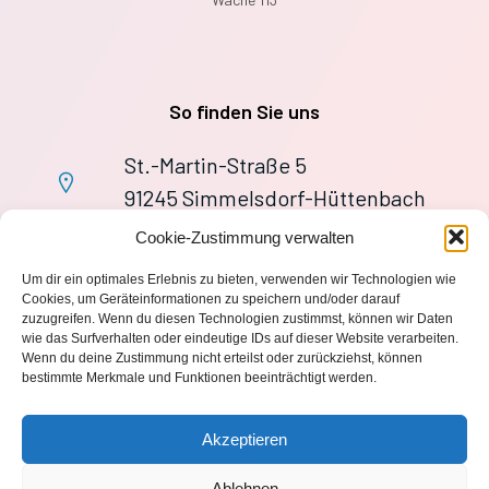
So finden Sie uns
St.-Martin-Straße 5
91245 Simmelsdorf-Hüttenbach
+49 9155 9279727
Cookie-Zustimmung verwalten
Im Notfall: 112
Um dir ein optimales Erlebnis zu bieten, verwenden wir Technologien wie
wache113@ff-huettenbach.de
Cookies, um Geräteinformationen zu speichern und/oder darauf
zuzugreifen. Wenn du diesen Technologien zustimmst, können wir Daten
wie das Surfverhalten oder eindeutige IDs auf dieser Website verarbeiten.
Wenn du deine Zustimmung nicht erteilst oder zurückziehst, können
bestimmte Merkmale und Funktionen beeinträchtigt werden.
Impressum
Akzeptieren
Datenschutzerklärung
Ablehnen