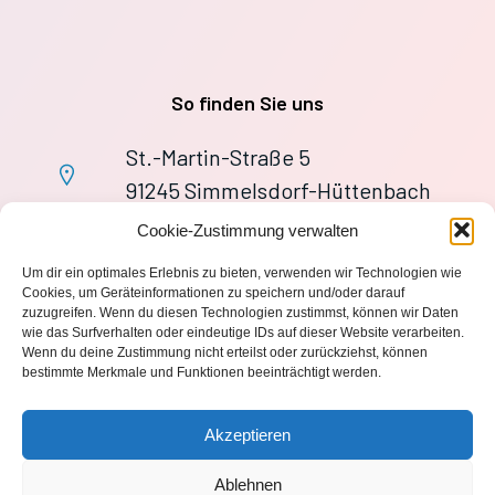
So finden Sie uns
St.-Martin-Straße 5
91245 Simmelsdorf-Hüttenbach
+49 9155 9279727
Cookie-Zustimmung verwalten
Im Notfall: 112
Um dir ein optimales Erlebnis zu bieten, verwenden wir Technologien wie
wache113@ff-huettenbach.de
Cookies, um Geräteinformationen zu speichern und/oder darauf
zuzugreifen. Wenn du diesen Technologien zustimmst, können wir Daten
wie das Surfverhalten oder eindeutige IDs auf dieser Website verarbeiten.
Wenn du deine Zustimmung nicht erteilst oder zurückziehst, können
bestimmte Merkmale und Funktionen beeinträchtigt werden.
Impressum
Akzeptieren
Datenschutzerklärung
Ablehnen