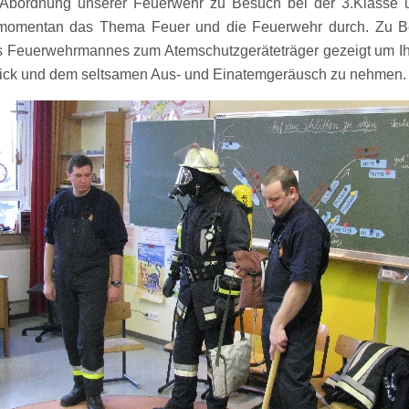
bordnung unserer Feuerwehr zu Besuch bei der 3.Klasse u
 momentan das Thema Feuer und die Feuerwehr durch. Zu B
es Feuerwehrmannes zum Atemschutzgeräteträger gezeigt um Ih
ick und dem seltsamen Aus- und Einatemgeräusch zu nehmen.